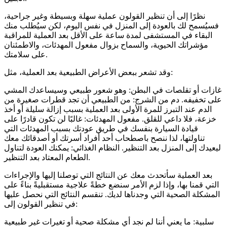
نظرًا إلى أن تنظير القولون عملية سهلة وبسيطة وغير جراحية،
فسيُسمح لك بالعودة إلى المنزل في نفس اليوم، لكن سيُطلب منك
البقاء في المستشفى لمدة ساعة على الأقل بعد العملية للمراقبة
مؤشراتك الحيوية، والسماح بزوال مفعول المهدئات، والاطمئنان
على سلامتك.
وقد تشعر ببعض الأعراض الطبيعية بعد العملية، مثل:
غازات أو تقلصات في البطن: وهو شعور طبيعي وسيساعدك المشي
على تخفيفه. دم من الشرج: من الطبيعي أن تجد قطرات صغيرة من
الدم عند التبرز للمرة الأولى بعد العملية بسبب إزالة سليلة أو أخذ
خزعة، فلا داعي للقلق. مفعول المهدئات: غالبًا لن تكون قادرًا على
قيادة السيارة بنفسك في طريق عودتك بسبب المهدئات التي
تناولتها، لذا ننصح باصطحاب أحد أفراد أسرتك أو أصدقائك معك
ليعيدك إلى المنزل بعد التنظير. النظام الغذائي: يمكنك العودة لتناول
الطعام المعتاد بعد التنظير.
بعد العملية سأتحدث معك عن النتائج التي توصلنا إليها والإجراءات
التي قمنا بها، وإذا لزم الأمر سنضع خطةً علاجية مستقبليةً بناءً على
المشكلة الصحية التي وجدناها لديك. تنقسم النتائج التي نحصل عليها
في تنظير القولون إلى:
سلبية: ما يعني أننا لم نجد أي مشكلة صحية أو تغيرات غير طبيعية