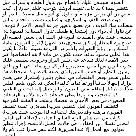
الصوم: سينبغي عليك الانقطاع عن تناول الطعام والشراب قبل
التنظير بمدة 8 ساعات. تنظيم أدويتك: يتوجب عليك إخبارنا إذا كنت
تعاني من أي مراض مزمنة أو تتناول أي أدوية مثل مسيلات الدم، أو
أدوية ضغط الدم، أو السكري، أو فيتامينات غنية بالحديد، والتي
سنطلب منك التوقف عن بعضها وتغيير جرعة البعض الآخر. لا تتوقف
عن تناول أي دواء دون إستشارة طبيبك. تناول الملينات(المسهلات):
سينبغي عليك تناول الملينات القوية في الليلة التي تسبق العملية (أو
صباح يوم المنظار إن كان سيجرى بعد الظهر) لإفراغ القولون تماماً،
لنتمكن من رؤية التغيرات والأمراض التي قد تصيبه. عادةً ما يكون
هذا الملين محلولاً سائلاً، حيث يتكون من مادة لا يتم امتصاصها عبر
جدرا الأمعاء لذلك تساعد على تليين البراز وخروجه. سينبغي عليك
شرب لترين من الملين بمعدل ربع لتر كل ربع ساعة في اليوم الذي
يسبق التنظير أو حسب الملين الذي يصفه لك طبيبك. سيجعلك هذا
الملين تشعر ببعض التقلصات في البطن وتتبرز بإستمرار حتى يصبح
برازك إسهالاً صافياً أورائقاً تماماً كالماء العكر. قد يكون طعم الملين
سيئًا لذا يمكنك إضافة بعض الليمون أو الزنجبيل إليه لتحسين الطعم،
كما يُنصح بتناوله بارداً وعلى جرعات كبيرة بدلًا من الرشفات
الصغيرة. في بعض الأحيان قد ننصحك بإستخدام الحقنة الشرجية
لتنظيف القولون قبل التنظير. شرب المياه: إن عملية تنظيف
القولون مرهقة وقد تعرضك للجفاف، لذا يتوجب عليك شرب 8
أكواب من المياه في اليوم السابق للعملية بالإضافة إلى الملين
لتحمي نفسك من الجفاف. في حالات الحمل: لا ننصح بإجراء تنظير
القولون مع الحمل إلا عند الضرورة، لكنه ليس ضارًا على الأم ولا
الجنين.