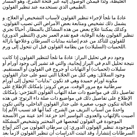
الغليظة، ولذا فيمكن الوصول إليه عبر فتحة الشرج، وهو المسار
الطبيعي الذي نستخدمه عند تنظير القولون.
عادةً ما نلجأ لإجراء تنظير القولون لأسباب التشخيص أو العلاج. و
يشمل ذلك تشخيص ومتابعة بعض الأمراض التي تصيب القولون،
وكذلك يمكننا علاج بعض من هذه المشاكل بالمنظار. أحيانًا نجري
تنظير القولون بغاية الوقاية، فمع تقدم العمر نجري (التنظير الدوري)
للقولون للتأكد من عدم إصابته ببدايات السرطان وعلاجها بازالة
اللحميات (السليلات) من يطامة القولون قبل ان تتحول إلى ورم.
وجود دم في تحليل البراز: عادةً ما نلجأ لتنظير القولون إذا كانت
نتيجة تحليل الدم في البراز إيجابية، والتي قد تشير إلى وجود أورام أو
سليلات (لحميات) أو التهابات أو جروح في القولون أو المستقيم.
وجود السلائل: وهي كتل من الخلايا التي تنمو على جدار القولون
مكونة اورام حميدة وهي قد تكون “بدايات” تتحول إلى أورام
سرطانية مع مرور الوقت. مرض كرونز: بإمكانك الإطلاع على
تفاصيل ذلك في مواضيع ذات صلة التهاب القولون التقرّحي: بإمكانك
الإطلاع على تفاصيل ذلك في مواضيع ذات صلة داء الرتوج: في هذه
الحالة تتكون جيوب صغيرة على جدار القولون الداخلي، والتي تكون
واحدةً من أسباب النزيف من الشرج، كما أنها قد تسبب الألم إذا
أصيبت بالإلتهاب والعدوى. البواسير أخذ خزعة: أخذ عينة من الأنسجة
الموجودة في القولون لفحصها في المختبر وتشخيص المشكلة
الموجودة. تنظير القولون الدوري: إن سرطان القولون من أكثر أنواع
السرطانات إنتشاراً، وقد اثبتت الدراسات أن تنظير القولون لازماً بعد