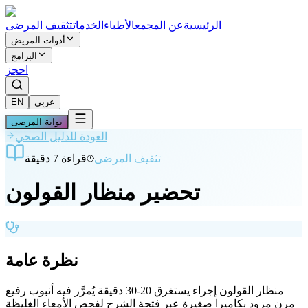
الرئيسية
عن المجمع
الأطباء
الخدمات
تثقيف المرضى
أدوات المريض
البرامج
احجز
عربي
EN
بوابة المرضى
العودة للدليل الصحي
تثقيف المرضى
قراءة 7 دقيقة
تحضير منظار القولون
نظرة عامة
منظار القولون إجراء يستغرق 20-30 دقيقة يُمرَّر فيه أنبوب رفيع
مرن مزود بكاميرا صغيرة عبر فتحة الشرج لفحص الأمعاء الغليظة