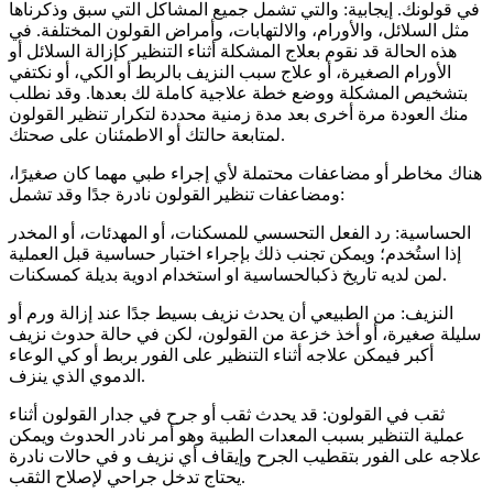
في قولونك. إيجابية: والتي تشمل جميع المشاكل التي سبق وذكرناها
مثل السلائل، والأورام، والالتهابات، وأمراض القولون المختلفة. في
هذه الحالة قد نقوم بعلاج المشكلة أثناء التنظير كإزالة السلائل أو
الأورام الصغيرة، أو علاج سبب النزيف بالربط أو الكي، أو نكتفي
بتشخيص المشكلة ووضع خطة علاجية كاملة لك بعدها. وقد نطلب
منك العودة مرة أخرى بعد مدة زمنية محددة لتكرار تنظير القولون
لمتابعة حالتك أو الاطمئنان على صحتك.
هناك مخاطر أو مضاعفات محتملة لأي إجراء طبي مهما كان صغيرًا،
ومضاعفات تنظير القولون نادرة جدًا وقد تشمل:
الحساسية: رد الفعل التحسسي للمسكنات، أو المهدئات، أو المخدر
إذا استُخدم؛ ويمكن تجنب ذلك بإجراء اختبار حساسية قبل العملية
لمن لديه تاريخ ذكبالحساسية او استخدام ادوية بديلة كمسكنات.
النزيف: من الطبيعي أن يحدث نزيف بسيط جدًا عند إزالة ورم أو
سليلة صغيرة، أو أخذ خزعة من القولون، لكن في حالة حدوث نزيف
أكبر فيمكن علاجه أثناء التنظير على الفور بربط أو كي الوعاء
الدموي الذي ينزف.
ثقب في القولون: قد يحدث ثقب أو جرح في جدار القولون أثناء
عملية التنظير بسبب المعدات الطبية وهو أمر نادر الحدوث ويمكن
علاجه على الفور بتقطيب الجرح وإيقاف أي نزيف و في حالات نادرة
يحتاج تدخل جراحي لإصلاح الثقب.