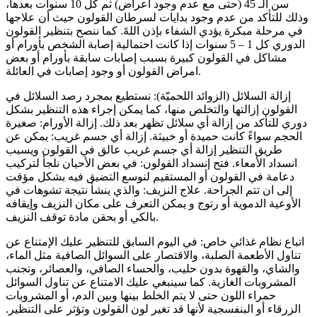
سن الـ 45 (حتى مع عدم وجود أعراض) ثم كل 10 سنوات بعدها،
وذلك للتأكد من عدم وجود بدايات لسرطان القولون حيث أن علاجها
في مرحلة مبكرة يؤدي الشفاء بإذن اللهً. كما ننصح بتنظير القولون
الدوري كل 1 – 5 سنوات إذا كانت احتمالية إصابة الشخص بأورام أو
مشاكل في القولون كبيرة بسبب إصابات سابقة بأورام أو بعض
امراض القولون أو وجود إصابات في العائلة.
إزالة السلائل (الزوائد اللحميّة): نستطيع بمجرد رصد السلائل في
القولون إزالتها والتخلص منها، كما يمكن إجراء هذه التنظير بشكل
دوري للتأكد من إزالة أي سلائل تظهر بعد ذلك. إزالة الأورام: صغيرة
الحجم سواءً كانت حميدة أو خبيثة. إزالة أي جسم غريب: يمكن عن
طريق التنظير إزالة أي جسم غريب عالق في القولون ويسبب
انسداد الأمعاء. فتح إنسداد القولون: في بعض الأحيان نلجأ لتركيب
دعامة في القولون أو المستقيم لنوسع التضيق فيه بشكل مؤقت
إلى ان تتم الجراحة. علاج النزيف: والذي ينشأ نتيجة تشوهات في
الأوعية الدموية أو رتوج و يمكن التعرف على مكان النزيف وإيقافه
بالكي أو بحقن مادة توقف النزيف.
اتباع نظام غذائي خاص: في اليوم السابق للتنظير عليك الإمتناع عن
تناول الأطعمة الصلبة، والاقتصار على السوائل الصافية مثل الماء،
والشاي، والقهوة بدون حليب، والحساء الصافي، والعصائر، وتجنب
المشروبات الغازية. كما سينبغي عليك الامتناع عن تناول السوائل
حمراء اللون حتى لا يتم الخلط بينها وبين الدم، أو المشروبات
الزرقاء أو البنفسجية لأنها قد تغير لون القولون وتؤثر على التنظير.