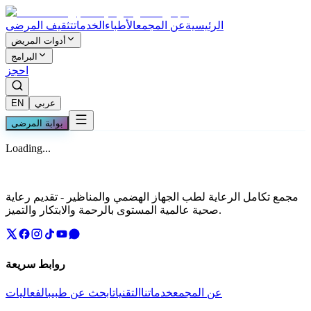
الرئيسية
عن المجمع
الأطباء
الخدمات
تثقيف المرضى
أدوات المريض
البرامج
احجز
عربي
EN
بوابة المرضى
Loading...
مجمع تكامل الرعاية لطب الجهاز الهضمي والمناظير - تقديم رعاية
صحية عالمية المستوى بالرحمة والابتكار والتميز.
روابط سريعة
عن المجمع
خدماتنا
التقنيات
ابحث عن طبيب
الفعاليات