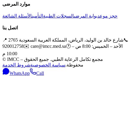
موارد المرضى
حجز موعد
بوابة المرضى
السجلات الطبية
التأمين
الأسئلة الشائعة
اتصل بنا
📞
2765 شارع خالد بن الوليد، الرياض، المملكة العربية السعودية
📍
الأحد – الخميس: 8:00 ص –
🕐
care@imcc.med.sa
✉️
920012758
10:00 م
مجمع تكامل الرعاية الطبي. جميع الحقوق
IMCC –
©
محفوظة.
سياسة الخصوصية
شروط الخدمة
WhatsApp
Call