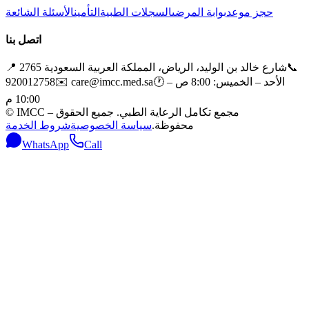
حجز موعد
بوابة المرضى
السجلات الطبية
التأمين
الأسئلة الشائعة
اتصل بنا
📞
2765 شارع خالد بن الوليد، الرياض، المملكة العربية السعودية
📍
الأحد – الخميس: 8:00 ص –
🕐
care@imcc.med.sa
✉️
920012758
10:00 م
مجمع تكامل الرعاية الطبي. جميع الحقوق
IMCC –
©
محفوظة.
سياسة الخصوصية
شروط الخدمة
WhatsApp
Call